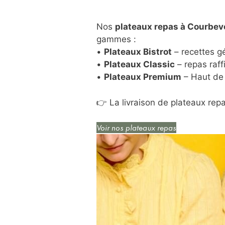
Nos
plateaux repas à Courbev
gammes :
•
Plateaux Bistrot
– recettes g
•
Plateaux Classic
– repas raff
•
Plateaux Premium
– Haut de 
👉 La livraison de plateaux rep
Voir nos plateaux repas