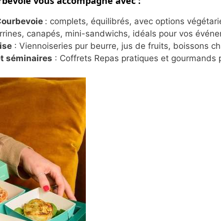
urbevoie vous accompagne avec :
 Courbevoie
: complets, équilibrés, avec options végétar
rrines, canapés, mini-sandwichs, idéals pour vos évén
ise
: Viennoiseries pur beurre, jus de fruits, boissons 
t séminaires
: Coffrets Repas pratiques et gourmands p