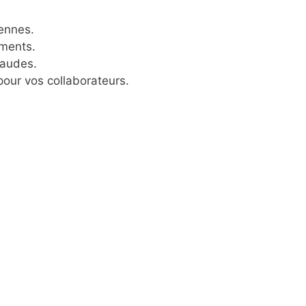
iennes.
ements.
chaudes.
our vos collaborateurs.