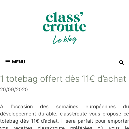
Aller
au
contenu
MENU
1 totebag offert dès 11€ d’achat
20/09/2020
A l’occasion des semaines européennes du
développement durable, class’croute vous propose ce
totebag dès 11€ d’achat. Il sera parfait pour emporter
vos recettes class’croute préférées où vous le