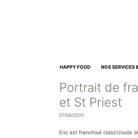
Aller
au
contenu
HAPPY FOOD
NOS SERVICES
Portrait de fr
et St Priest
07/09/2020
Eric est franchisé class’croute d