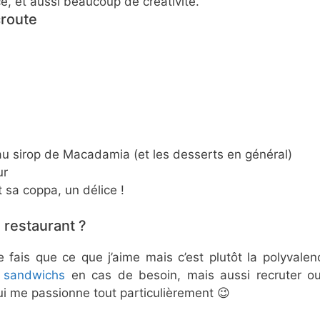
, et aussi beaucoup de créativité.
croute
au sirop de Macadamia (et les desserts en général)
ur
 sa coppa, un délice !
 restaurant ?
e fais que ce que j’aime mais c’est plutôt la polyvale
s
sandwichs
en cas de besoin, mais aussi recruter ou
qui me passionne tout particulièrement 😉