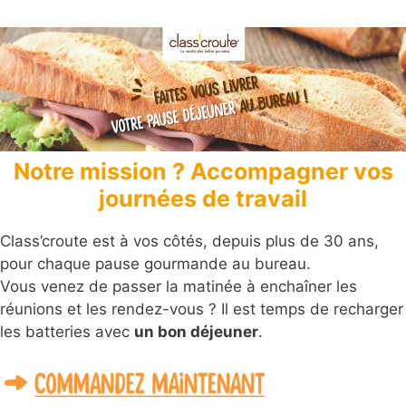
Aller
au
contenu
Notre mission ? Accompagner vos
journées de travail
Class’croute est à vos côtés, depuis plus de 30 ans,
pour chaque pause gourmande au bureau.
Vous venez de passer la matinée à enchaîner les
réunions et les rendez-vous ? Il est temps de recharger
les batteries avec
un bon déjeuner
.